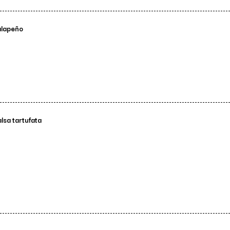
jalapeño
lsa tartufata