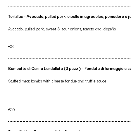
u
Tortillas – Avocado, pulled pork, cipolle in agrodolce, pomodoro e 
Avocado, pulled pork, sweet & sour onions, tomato and jalapeño
€8
Bombette di Carne Lardellate (3 pezzi) – Fonduta di formaggio e sa
Stuffed meat bombs with cheese fondue and truffle sauce
€10