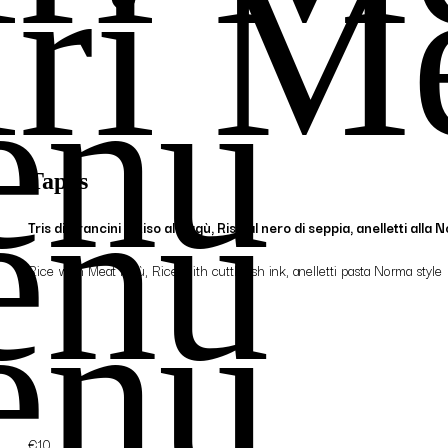
iri M
enu
enu
Tapas
Tris di Arancini – Riso al Ragù, Riso al nero di seppia, anelletti alla
Rice with Meat ragù, Rice with cuttlefish ink, anelletti pasta Norma style
enu
€10