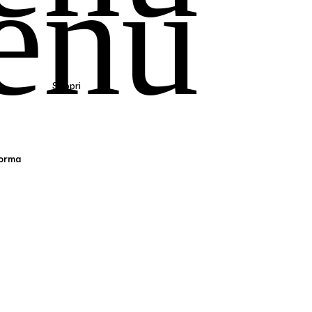
enu
Scopri
 Norma