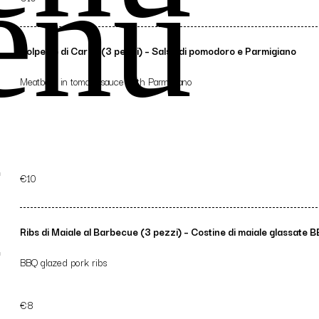
enu
u
Polpette di Carne (3 pezzi) – Salsa di pomodoro e Parmigiano
Meatballs in tomato sauce with Parmigiano
u
€10
u
Ribs di Maiale al Barbecue (3 pezzi) – Costine di maiale glassate 
BBQ glazed pork ribs
€8