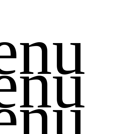
enu
enu
enu