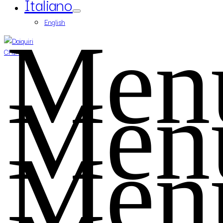
Italiano
English
i Men
CHIAMA
i Men
i Men