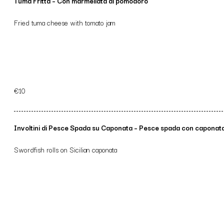
Tuma Fritta – Con marmellata di pomodoro
Fried tuma cheese with tomato jam
€10
Involtini di Pesce Spada su Caponata – Pesce spada con caponata 
Swordfish rolls on Sicilian caponata