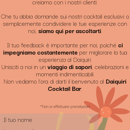
creiamo con i nostri clienti.
Che tu abbia domande sui nostri cocktail esclusivi o
semplicemente condividere le tue esperienze con
noi,
siamo qui per ascoltarti
.
Il tuo feedback è importante per noi, poiché
ci
impegniamo costantemente
per migliorare la tua
esperienza al Daiquiri.
Unisciti a noi in un
viaggio di sapori
, celebrazioni e
momenti indimenticabili.
Non vediamo l’ora di darti il ​​benvenuto al
Daiquiri
Cocktail Bar
.
*Non si effettuano prenotazioni