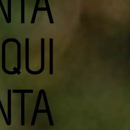
NTA
I
IQUI
NTA