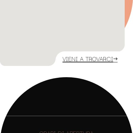
VIENI A TROVARCI
ORARI DI APERTURA