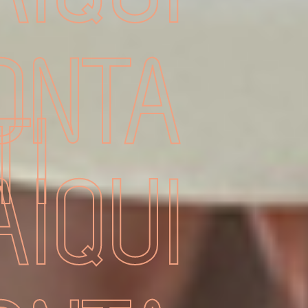
ONTA
TI
AIQUI