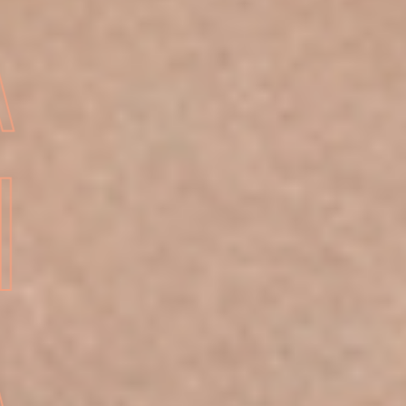
A
I
A